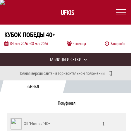
UFKIS
КУБОК ПОБЕДЫ 40+
04 мая 2026 - 08 мая 2026
4 команд
Завершён
Таблицы турнира
ТАБЛИЦЫ И СЕТКИ
Таблицы и сетки, Кубок Победы 40+, Ч
Полная версия сайта - в горизонтальном положении
Плей-офф
ФИНАЛ
Полуфинал
1
ХК "Молния" 40+