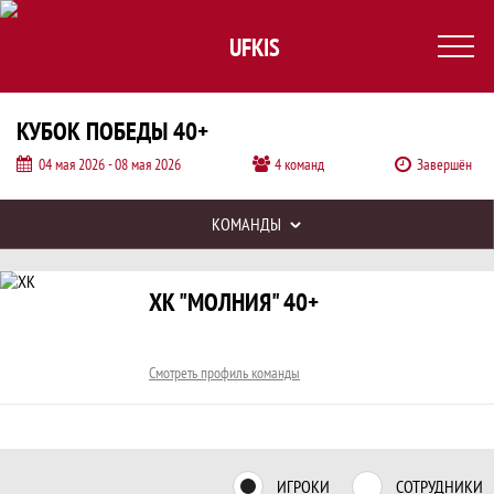
UFKIS
КУБОК ПОБЕДЫ 40+
04 мая 2026 - 08 мая 2026
4 команд
Завершён
Таблицы турнира
КОМАНДЫ
Заявка команды ХК "Молния" 40+, Куб
Краткая информация о команде
ХК "МОЛНИЯ" 40+
Смотреть профиль команды
ИГРОКИ
СОТРУДНИКИ