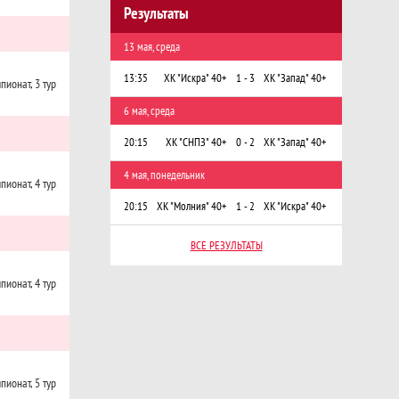
Результаты
13 мая, среда
13:35
ХК "Искра" 40+
1 - 3
ХК "Запад" 40+
пионат, 3 тур
6 мая, среда
20:15
ХК "СНПЗ" 40+
0 - 2
ХК "Запад" 40+
4 мая, понедельник
пионат, 4 тур
20:15
ХК "Молния" 40+
1 - 2
ХК "Искра" 40+
ВСЕ РЕЗУЛЬТАТЫ
пионат, 4 тур
пионат, 5 тур