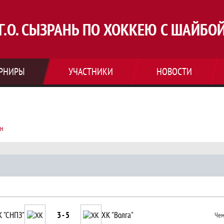
Г.О. СЫЗРАНЬ ПО ХОККЕЮ С ШАЙБО
РНИРЫ
УЧАСТНИКИ
НОВОСТИ
ён
ивизион 18+, Чемпионат г.о. Сызрань п
К "СНПЗ"
3 - 5
ХК "Волга"
Чем